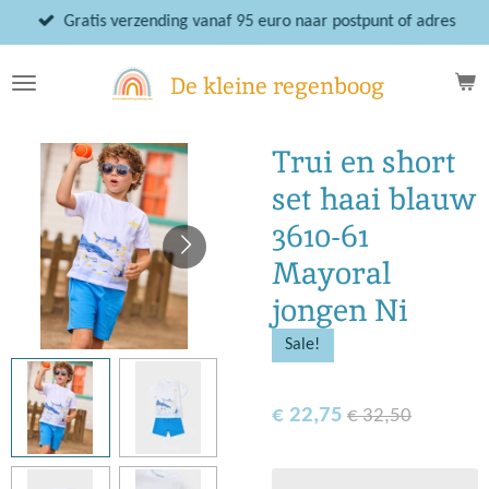
Ga
Gratis verzending vanaf 95 euro naar postpunt of adres
direct
naar
De kleine regenboog
de
hoofdinhoud
Trui en short
set haai blauw
3610-61
Mayoral
jongen Ni
Sale!
€ 22,75
€ 32,50