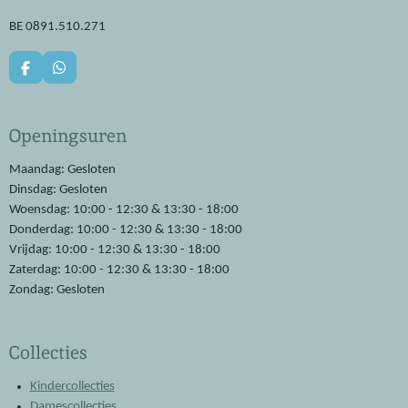
BE 0891.510.271
F
W
a
h
c
a
e
t
Openingsuren
b
s
o
A
o
p
Maandag: Gesloten
k
p
Dinsdag: Gesloten
Woensdag: 10:00 - 12:30 & 13:30 - 18:00
Donderdag: 10:00 - 12:30 & 13:30 - 18:00
Vrijdag: 10:00 - 12:30 & 13:30 - 18:00
Zaterdag: 10:00 - 12:30 & 13:30 - 18:00
Zondag: Gesloten
Collecties
Kindercollecties
Damescollecties