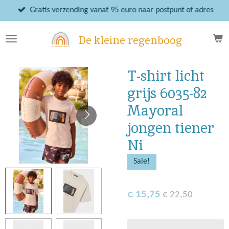
Ga
Gratis verzending vanaf 95 euro naar postpunt of adres
direct
naar
De kleine regenboog
de
hoofdinhoud
T-shirt licht
grijs 6035-82
Mayoral
jongen tiener
Ni
Sale!
€ 15,75
€ 22,50