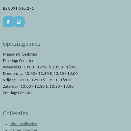
BE 0891.510.271
F
W
a
h
c
a
e
t
Openingsuren
b
s
o
A
o
p
Maandag: Gesloten
k
p
Dinsdag: Gesloten
Woensdag: 10:00 - 12:30 & 13:30 - 18:00
Donderdag: 10:00 - 12:30 & 13:30 - 18:00
Vrijdag: 10:00 - 12:30 & 13:30 - 18:00
Zaterdag: 10:00 - 12:30 & 13:30 - 18:00
Zondag: Gesloten
Collecties
Kindercollecties
Damescollecties