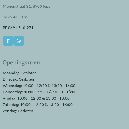
Menenstraat 31, 8900 Ieper
0475 44 33 93
BE 0891.510.271
F
W
a
h
c
a
e
t
Openingsuren
b
s
o
A
o
p
Maandag: Gesloten
k
p
Dinsdag: Gesloten
Woensdag: 10:00 - 12:30 & 13:30 - 18:00
Donderdag: 10:00 - 12:30 & 13:30 - 18:00
Vrijdag: 10:00 - 12:30 & 13:30 - 18:00
Zaterdag: 10:00 - 12:30 & 13:30 - 18:00
Zondag: Gesloten