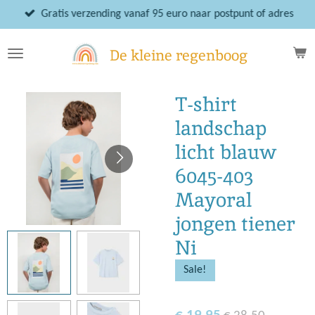
Ga
Gratis verzending vanaf 95 euro naar postpunt of adres
direct
naar
De kleine regenboog
de
hoofdinhoud
T-shirt
landschap
licht blauw
6045-403
Mayoral
jongen tiener
Ni
Sale!