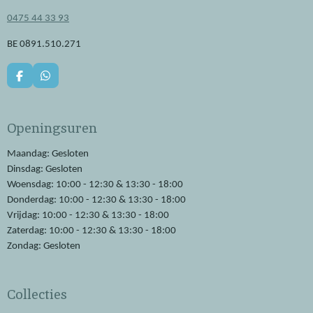
0475 44 33 93
BE 0891.510.271
F
W
a
h
c
a
e
t
Openingsuren
b
s
o
A
o
p
Maandag: Gesloten
k
p
Dinsdag: Gesloten
Woensdag: 10:00 - 12:30 & 13:30 - 18:00
Donderdag: 10:00 - 12:30 & 13:30 - 18:00
Vrijdag: 10:00 - 12:30 & 13:30 - 18:00
Zaterdag: 10:00 - 12:30 & 13:30 - 18:00
Zondag: Gesloten
Collecties