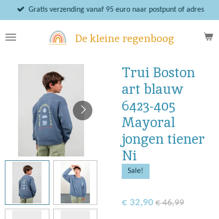
Ga
Gratis verzending vanaf 95 euro naar postpunt of adres
direct
naar
De kleine regenboog
de
hoofdinhoud
Trui Boston
art blauw
6423-405
Mayoral
jongen tiener
Ni
Sale!
€ 32,90
€ 46,99