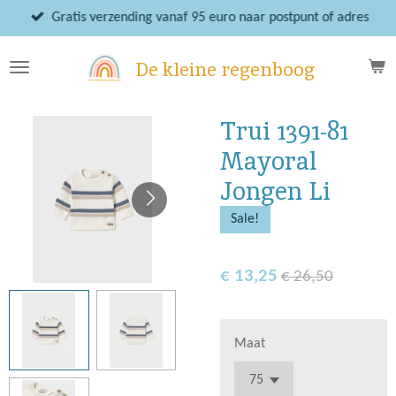
Ga
Gratis verzending vanaf 95 euro naar postpunt of adres
direct
naar
De kleine regenboog
de
hoofdinhoud
Trui 1391-81
Mayoral
Jongen Li
Sale!
€ 13,25
€ 26,50
Maat