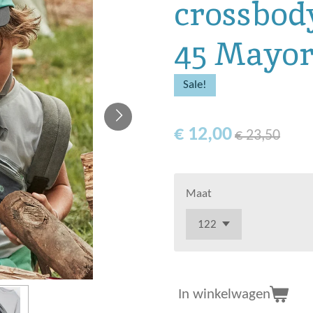
crossbod
45 Mayor
Sale!
€ 12,00
€ 23,50
Maat
In winkelwagen