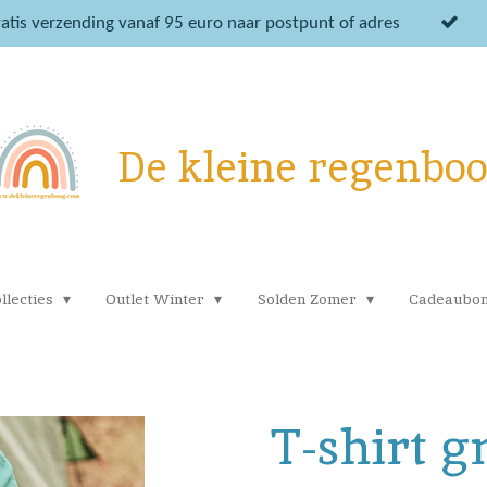
atis verzending vanaf 95 euro naar postpunt of adres
De kleine regenbo
llecties
Outlet Winter
Solden Zomer
Cadeaubo
T-shirt gr