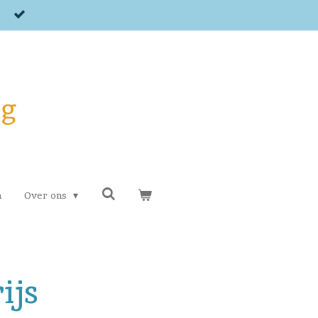
og
n
Over ons
ijs