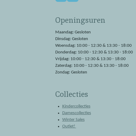
a
h
c
a
e
t
Openingsuren
b
s
o
A
o
p
Maandag: Gesloten
k
p
Dinsdag: Gesloten
Woensdag: 10:00 - 12:30 & 13:30 - 18:00
Donderdag: 10:00 - 12:30 & 13:30 - 18:00
Vrijdag: 10:00 - 12:30 & 13:30 - 18:00
Zaterdag: 10:00 - 12:30 & 13:30 - 18:00
Zondag: Gesloten
Collecties
Kindercollecties
Damescollecties
Winter Sales
Outlet!