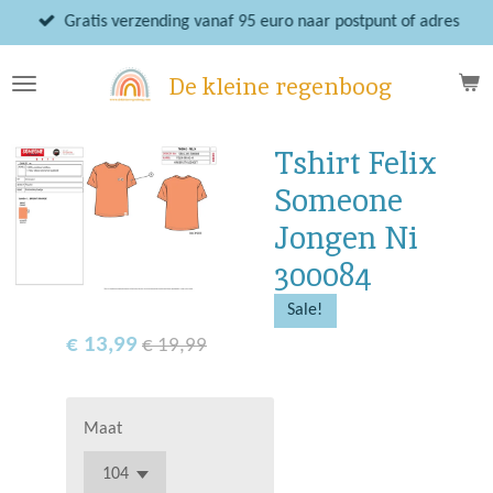
Ga
Gratis verzending vanaf 95 euro naar postpunt of adres
direct
naar
De kleine regenboog
de
hoofdinhoud
Tshirt Felix
Someone
Jongen Ni
300084
Sale!
€ 13,99
€ 19,99
Maat