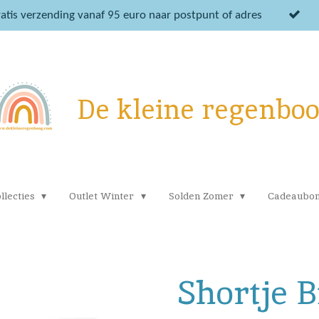
atis verzending vanaf 95 euro naar postpunt of adres
De kleine regenbo
llecties
Outlet Winter
Solden Zomer
Cadeaubo
Shortje B