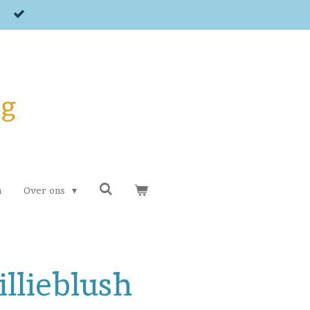
og
n
Over ons
illieblush