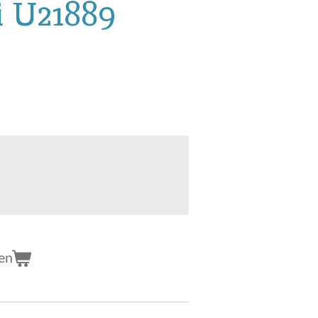
i U21889
en