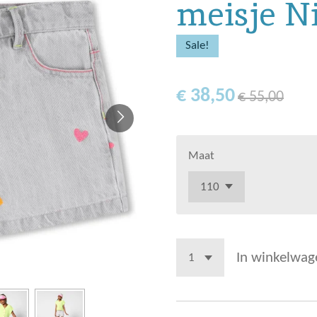
meisje N
Sale!
€ 38,50
€ 55,00
Maat
In winkelwag