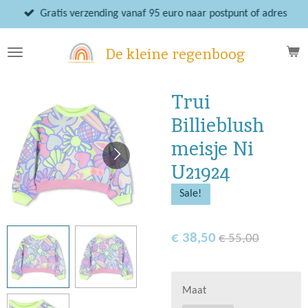
Ga
Gratis verzending vanaf 95 euro naar postpunt of adres
direct
naar
De kleine regenboog
de
hoofdinhoud
Trui
Billieblush
meisje Ni
U21924
Sale!
€ 38,50
€ 55,00
Maat