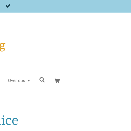
g
Over ons
lice