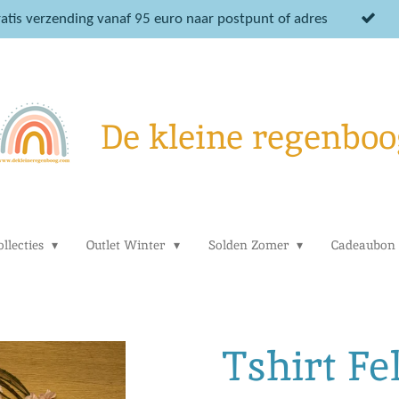
atis verzending vanaf 95 euro naar postpunt of adres
De kleine regenboo
llecties
Outlet Winter
Solden Zomer
Cadeaubon
Tshirt Fe