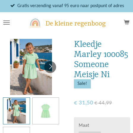
Ga
Gratis verzending vanaf 95 euro naar postpunt of adres
direct
naar
De kleine regenboog
de
hoofdinhoud
Kleedje
Marley 100085
Someone
Meisje Ni
Sale!
€ 31,50
€ 44,99
Maat