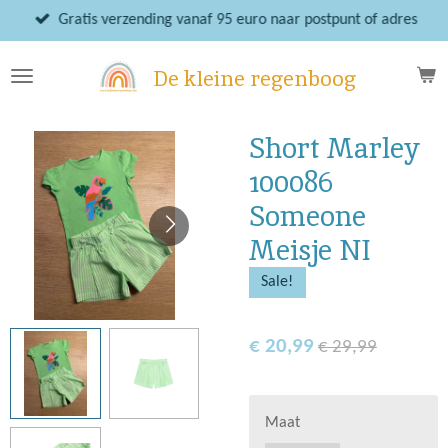
Ga
Gratis verzending vanaf 95 euro naar postpunt of adres
direct
naar
De kleine regenboog
de
hoofdinhoud
Short Marley
100086
Someone
Meisje NI
Sale!
€ 20,99
€ 29,99
Maat