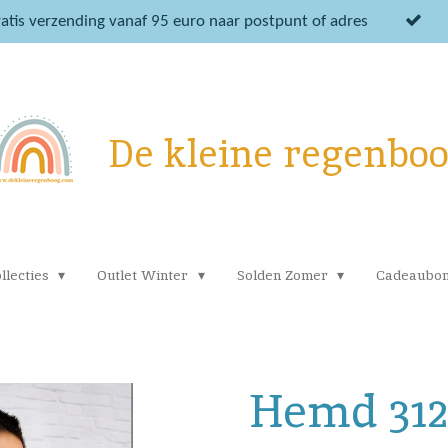
atis verzending vanaf 95 euro naar postpunt of adres
De kleine regenbo
llecties
Outlet Winter
Solden Zomer
Cadeaubo
Hemd 312