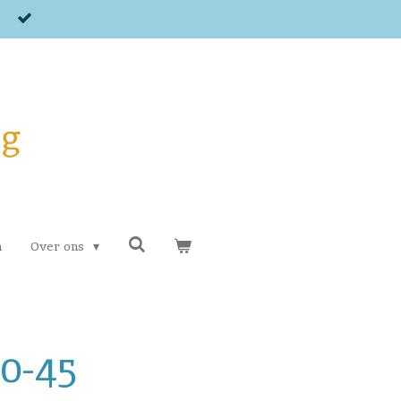
og
n
Over ons
0-45