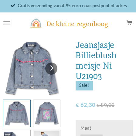
Ga
Gratis verzending vanaf 95 euro naar postpunt of adres
direct
naar
De kleine regenboog
de
hoofdinhoud
Jeansjasje
Billieblush
meisje Ni
U21903
Sale!
€ 62,30
€ 89,00
Maat