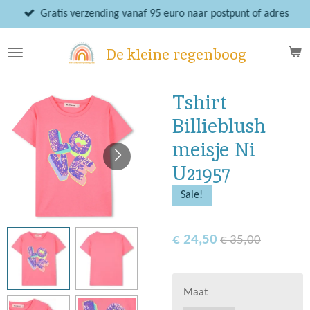
Ga
Gratis verzending vanaf 95 euro naar postpunt of adres
direct
naar
De kleine regenboog
de
hoofdinhoud
Tshirt
Billieblush
meisje Ni
U21957
Sale!
€ 24,50
€ 35,00
Maat