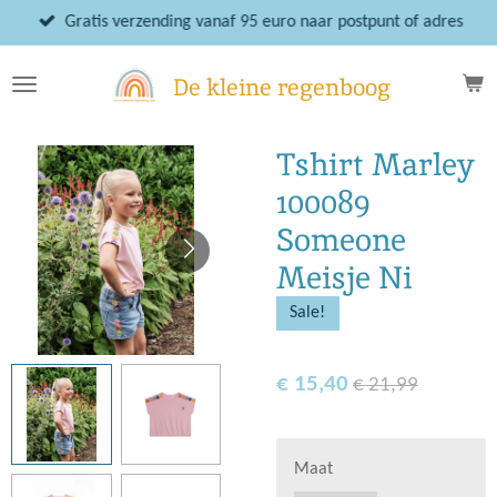
Ga
Gratis verzending vanaf 95 euro naar postpunt of adres
direct
naar
De kleine regenboog
de
hoofdinhoud
Tshirt Marley
100089
Someone
Meisje Ni
Sale!
€ 15,40
€ 21,99
Maat