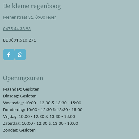
De kleine regenboog
Menenstraat 31, 8900 Ieper
0475 44 33 93
BE 0891.510.271
F
W
a
h
c
a
e
t
Openingsuren
b
s
o
A
o
p
Maandag: Gesloten
k
p
Dinsdag: Gesloten
Woensdag: 10:00 - 12:30 & 13:30 - 18:00
Donderdag: 10:00 - 12:30 & 13:30 - 18:00
Vrijdag: 10:00 - 12:30 & 13:30 - 18:00
Zaterdag: 10:00 - 12:30 & 13:30 - 18:00
Zondag: Gesloten