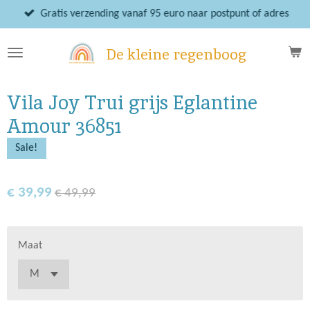
Ga
Gratis verzending vanaf 95 euro naar postpunt of adres
direct
naar
De kleine regenboog
de
hoofdinhoud
Vila Joy Trui grijs Eglantine
Amour 36851
Sale!
€ 39,99
€ 49,99
Maat