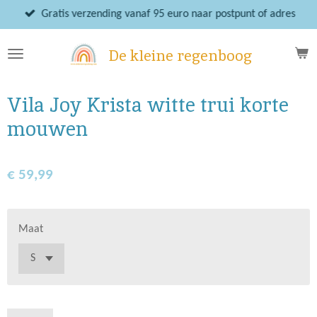
Ga
Gratis verzending vanaf 95 euro naar postpunt of adres
direct
naar
De kleine regenboog
de
hoofdinhoud
Vila Joy Krista witte trui korte
mouwen
€ 59,99
Maat