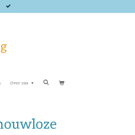
og
n
Over ons
 mouwloze