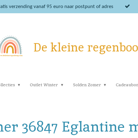
atis verzending vanaf 95 euro naar postpunt of adres
De kleine regenbo
llecties
Outlet Winter
Solden Zomer
Cadeaubo
mer 36847 Eglantine