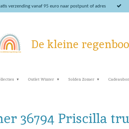
atis verzending vanaf 95 euro naar postpunt of adres
De kleine regenbo
llecties
Outlet Winter
Solden Zomer
Cadeaubo
er 36794 Priscilla tr