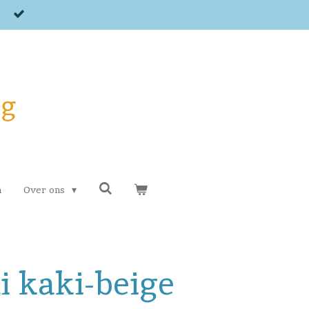
og
n
Over ons
ui kaki-beige