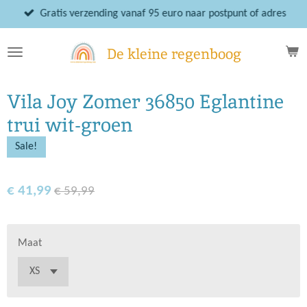
Ga
Gratis verzending vanaf 95 euro naar postpunt of adres
direct
naar
De kleine regenboog
de
hoofdinhoud
Vila Joy Zomer 36850 Eglantine
trui wit-groen
Sale!
€ 41,99
€ 59,99
Maat