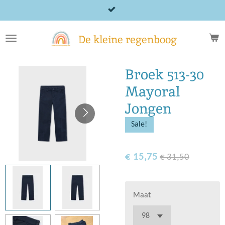
Ga
direct
naar
De kleine regenboog
de
hoofdinhoud
Broek 513-30
Mayoral
Jongen
Sale!
€ 15,75
€ 31,50
Maat