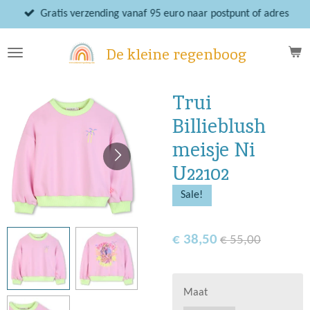
Ga
Gratis verzending vanaf 95 euro naar postpunt of adres
direct
naar
De kleine regenboog
de
hoofdinhoud
Trui
Billieblush
meisje Ni
U22102
Sale!
€ 38,50
€ 55,00
Maat