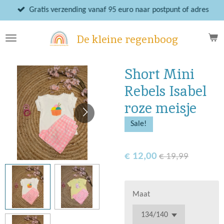
Ga
Gratis verzending vanaf 95 euro naar postpunt of adres
direct
naar
De kleine regenboog
de
hoofdinhoud
Short Mini
Rebels Isabel
roze meisje
Sale!
€ 12,00
€ 19,99
Maat