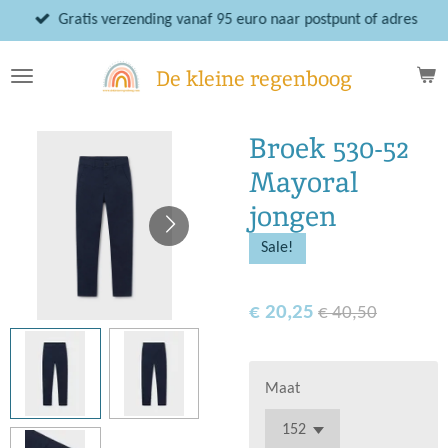
Ga
Gratis verzending vanaf 95 euro naar postpunt of adres
direct
naar
De kleine regenboog
de
hoofdinhoud
Broek 530-52
Mayoral
jongen
Sale!
€ 20,25
€ 40,50
Maat