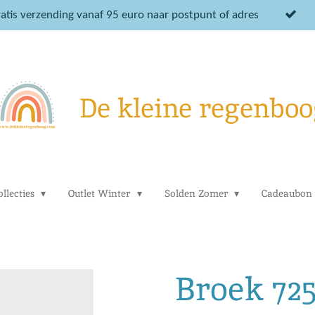
atis verzending vanaf 95 euro naar postpunt of adres
De kleine regenboo
llecties
Outlet Winter
Solden Zomer
Cadeaubon
Broek 72