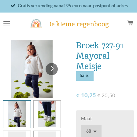
Ga
Gratis verzending vanaf 95 euro naar postpunt of adres
direct
naar
De kleine regenboog
de
hoofdinhoud
Broek 727-91
Mayoral
Meisje
Sale!
€ 10,25
€ 20,50
Maat