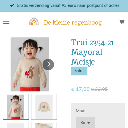
Ga
Gratis verzending vanaf 95 euro naar postpunt of adres
direct
naar
De kleine regenboog
de
hoofdinhoud
Trui 2354-21
Mayoral
Meisje
Sale!
€ 17,00
€ 33,95
Maat