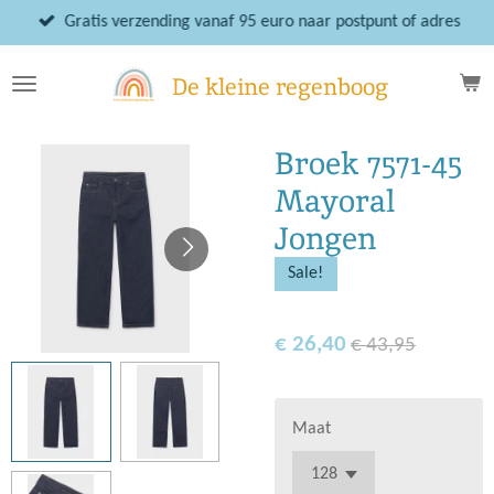
Ga
Gratis verzending vanaf 95 euro naar postpunt of adres
direct
naar
De kleine regenboog
de
hoofdinhoud
Broek 7571-45
Mayoral
Jongen
Sale!
€ 26,40
€ 43,95
Maat