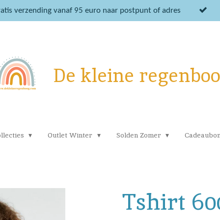
atis verzending vanaf 95 euro naar postpunt of adres
De kleine regenbo
llecties
Outlet Winter
Solden Zomer
Cadeaubo
Tshirt 60