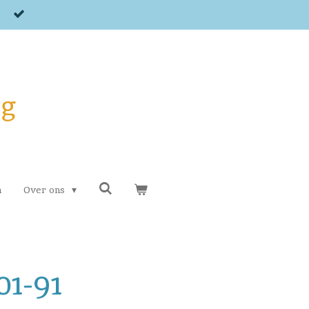
og
n
Over ons
01-91