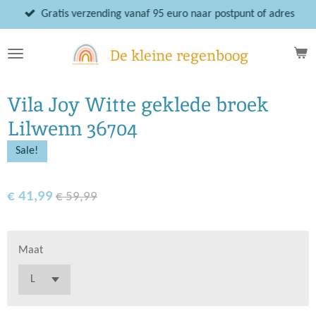
Ga
Gratis verzending vanaf 95 euro naar postpunt of adres
direct
naar
De kleine regenboog
de
hoofdinhoud
Vila Joy Witte geklede broek
Lilwenn 36704
Sale!
€ 41,99
€ 59,99
Maat