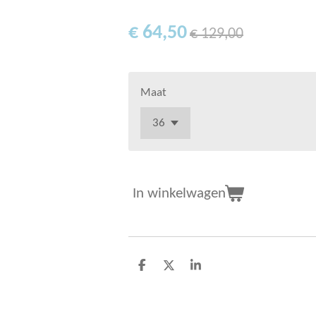
€ 64,50
€ 129,00
Maat
In winkelwagen
D
D
S
e
e
h
l
e
a
e
l
r