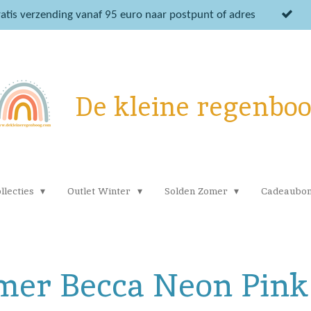
atis verzending vanaf 95 euro naar postpunt of adres
De kleine regenbo
llecties
Outlet Winter
Solden Zomer
Cadeaubo
mer Becca Neon Pink