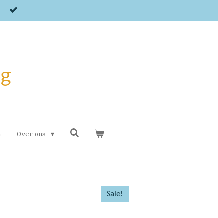
og
n
Over ons
Sale!