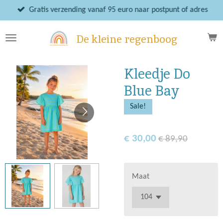
Ga
Gratis verzending vanaf 95 euro naar postpunt of adres
direct
naar
De kleine regenboog
de
hoofdinhoud
Kleedje Do
Blue Bay
Sale!
€ 30,00
€ 89,90
Maat