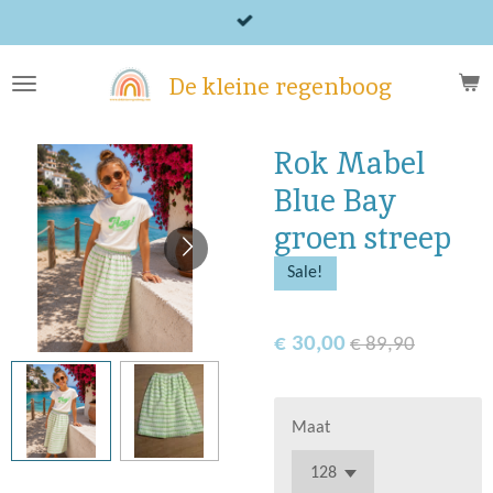
Ga
direct
naar
De kleine regenboog
de
hoofdinhoud
Rok Mabel
Blue Bay
groen streep
Sale!
€ 30,00
€ 89,90
Maat