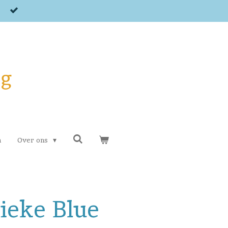
og
n
Over ons
ieke Blue