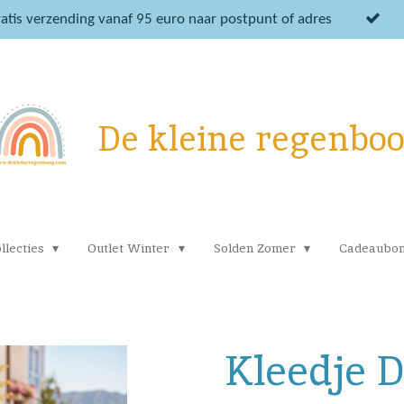
atis verzending vanaf 95 euro naar postpunt of adres
De kleine regenbo
llecties
Outlet Winter
Solden Zomer
Cadeaubo
Kleedje D