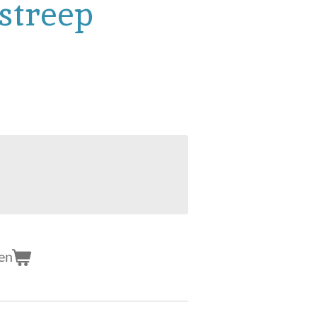
streep
en