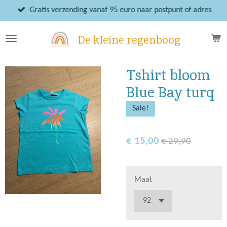
Ga
Gratis verzending vanaf 95 euro naar postpunt of adres
direct
naar
De kleine regenboog
de
hoofdinhoud
Tshirt bloom
Blue Bay turq
Sale!
€ 15,00
€ 29,90
Maat