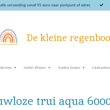
atis verzending vanaf 95 euro naar postpunt of adres
De kleine regenbo
llecties
Outlet Winter
Solden Zomer
Cadeaubo
uwloze trui aqua 600