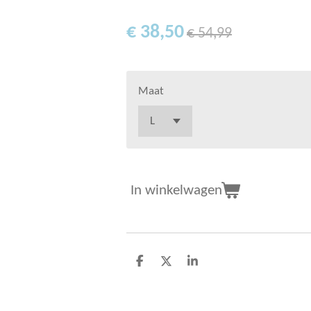
€ 38,50
€ 54,99
Maat
In winkelwagen
D
D
S
e
e
h
l
e
a
e
l
r