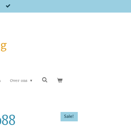
og
n
Over ons
088
Sale!