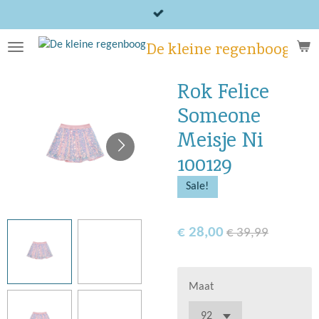
Ga
direct
De kleine regenboog
naar
de
hoofdinhoud
Rok Felice
Someone
Meisje Ni
100129
Sale!
€ 28,00
€ 39,99
Maat