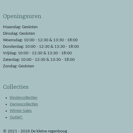
a
h
c
a
e
t
Openingsuren
b
s
o
A
o
p
Maandag: Gesloten
k
p
Dinsdag: Gesloten
Woensdag: 10:00 - 12:30 & 13:30 - 18:00
Donderdag: 10:00 - 12:30 & 13:30 - 18:00
Vrijdag: 10:00 - 12:30 & 13:30 - 18:00
Zaterdag: 10:00 - 12:30 & 13:30 - 18:00
Zondag: Gesloten
Collecties
Kindercollecties
Damescollecties
Winter Sales
Outlet!
© 2021 - 2026 De kleine regenboog