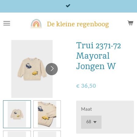
Ga
direct
naar
De kleine regenboog
de
hoofdinhoud
Trui 2371-72
Mayoral
Jongen W
€ 36,50
Maat