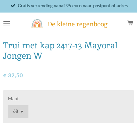
Ga
Gratis verzending vanaf 95 euro naar postpunt of adres
direct
naar
De kleine regenboog
de
hoofdinhoud
Trui met kap 2417-13 Mayoral
Jongen W
€ 32,50
Maat