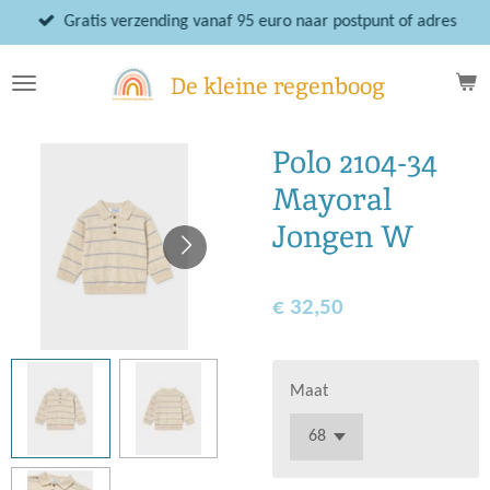
Ga
Gratis verzending vanaf 95 euro naar postpunt of adres
direct
naar
De kleine regenboog
de
hoofdinhoud
Polo 2104-34
Mayoral
Jongen W
€ 32,50
Maat