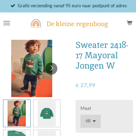
Ga
Gratis verzending vanaf 95 euro naar postpunt of adres
direct
naar
De kleine regenboog
de
hoofdinhoud
Sweater 2418-
17 Mayoral
Jongen W
€ 27,99
Maat