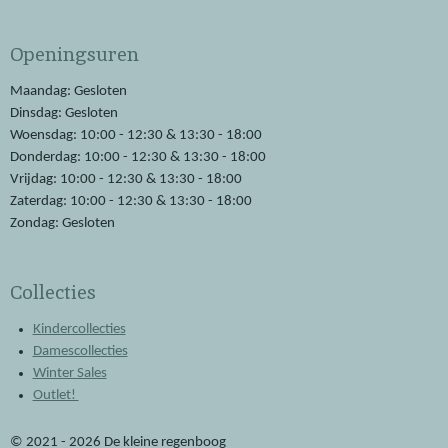
a
h
c
a
e
t
Openingsuren
b
s
o
A
o
p
Maandag: Gesloten
k
p
Dinsdag: Gesloten
Woensdag: 10:00 - 12:30 & 13:30 - 18:00
Donderdag: 10:00 - 12:30 & 13:30 - 18:00
Vrijdag: 10:00 - 12:30 & 13:30 - 18:00
Zaterdag: 10:00 - 12:30 & 13:30 - 18:00
Zondag: Gesloten
Collecties
Kindercollecties
Damescollecties
Winter Sales
Outlet!
© 2021 - 2026 De kleine regenboog