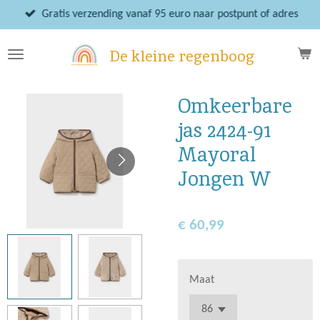
Ga
Gratis verzending vanaf 95 euro naar postpunt of adres
direct
naar
De kleine regenboog
de
hoofdinhoud
Omkeerbare
jas 2424-91
Mayoral
Jongen W
€ 60,99
Maat