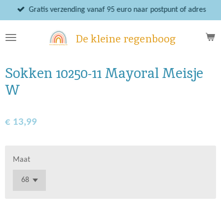
Ga
Gratis verzending vanaf 95 euro naar postpunt of adres
direct
naar
De kleine regenboog
de
hoofdinhoud
Sokken 10250-11 Mayoral Meisje
W
€ 13,99
Maat