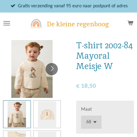
Ga
Gratis verzending vanaf 95 euro naar postpunt of adres
direct
naar
De kleine regenboog
de
hoofdinhoud
T-shirt 2002-84
Mayoral
Meisje W
€ 18,50
Maat