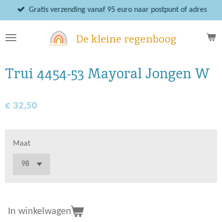
Ga
Gratis verzending vanaf 95 euro naar postpunt of adres
direct
naar
De kleine regenboog
de
hoofdinhoud
Trui 4454-53 Mayoral Jongen W
€ 32,50
Maat
In winkelwagen