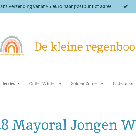
atis verzending vanaf 95 euro naar postpunt of adres
De kleine regenboo
llecties
Outlet Winter
Solden Zomer
Cadeaubon
48 Mayoral Jongen W