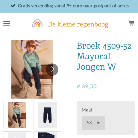
Ga
Gratis verzending vanaf 95 euro naar postpunt of adres
direct
naar
De kleine regenboog
de
hoofdinhoud
Broek 4509-52
Mayoral
Jongen W
€ 39,50
Maat