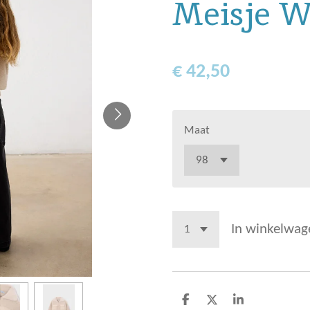
Meisje 
€ 42,50
Maat
In winkelwag
D
D
S