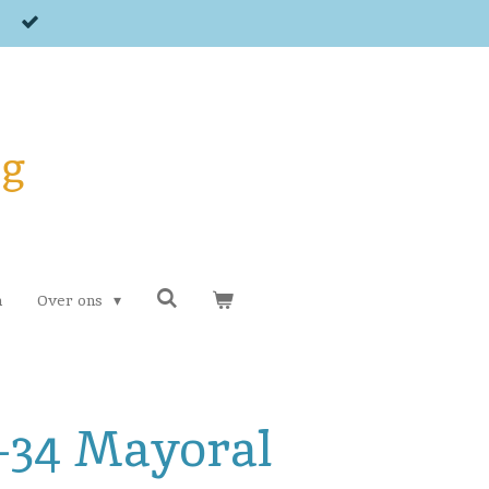
og
n
Over ons
0-34 Mayoral