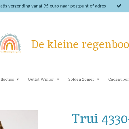
atis verzending vanaf 95 euro naar postpunt of adres
De kleine regenbo
llecties
Outlet Winter
Solden Zomer
Cadeaubo
Trui 433