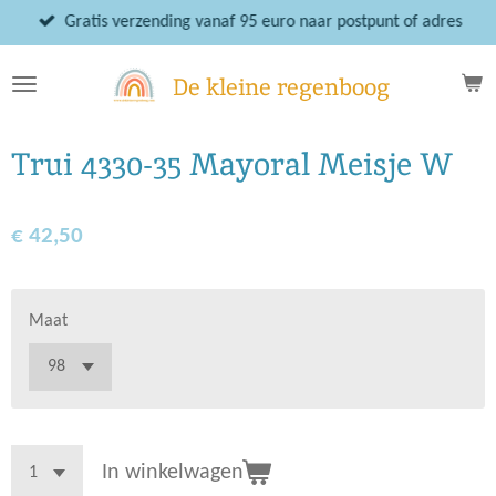
Ga
Gratis verzending vanaf 95 euro naar postpunt of adres
direct
naar
De kleine regenboog
de
hoofdinhoud
Trui 4330-35 Mayoral Meisje W
€ 42,50
Maat
In winkelwagen